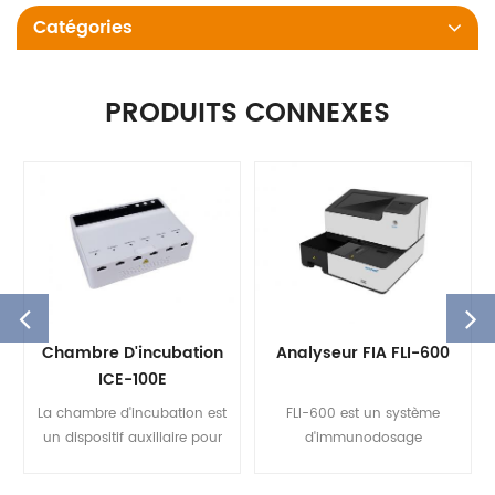
Catégories
PRODUITS CONNEXES
Chambre D'incubation
Analyseur FIA FLI-600
ICE-100E
La chambre d'incubation est
FLI-600 est un système
un dispositif auxiliaire pour
d'immunodosage
l'analyseur
fluorescent à 6 canaux qui
d'immunoanalyse par
utilise le sang et l'urine pour