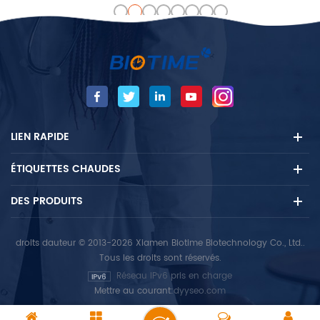
fluorescence de Biotime. La
mesurer la concentration
température et le temps de
quantitative de l'analyte
réaction sont critiques pour
ciblé. Son processus de test
les résultats des tests. La
automatisé permet
chambre d'incubation
d'effectuer plusieurs tests
fournit un environnement
simultanés pour six
optimisé ainsi que des
échantillons différents.
minuteries automatiques
LIEN RAPIDE
pour les réactions aux tests
afin d'améliorer la fiabilité
ÉTIQUETTES CHAUDES
des résultats des tests.
DES PRODUITS
droits dauteur © 2013-2026 Xiamen Biotime Biotechnology Co., Ltd..
Tous les droits sont réservés.
Réseau IPv6 pris en charge
Mettre au courant:
dyyseo.com