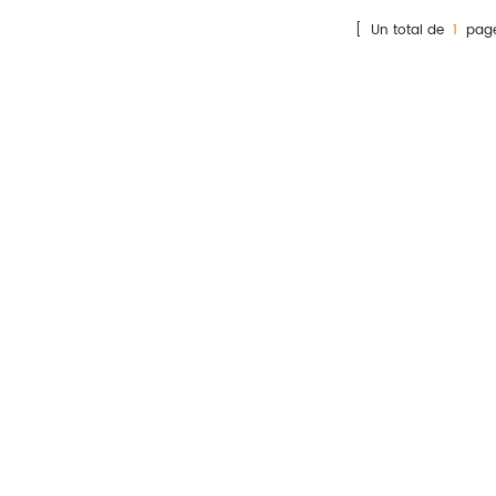
M dans le plasma, le sérum
[ Un total de
1
page
u le sang total humain par
dosage
mmunochromatographique
à l'or colloïdal