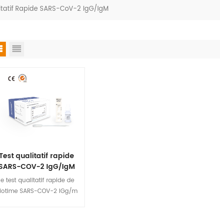
itatif Rapide SARS-CoV-2 IgG/IgM
Test qualitatif rapide
SARS-COV-2 IgG/IgM
le test qualitatif rapide de
iotime SARS-COV-2 IGg/m
est destiné à qualifier les
nticorps sars-cov-2 IgG et