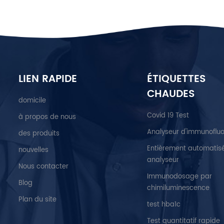
LIEN RAPIDE
ÉTIQUETTES
CHAUDES
domicile
Covid 19 Test
à propos de nous
Analyseur d'immunoflu
des produits
Entièrement automatis
nouvelles
analyseur
Nous contacter
Immunodosage par
Blog
chimiluminescence
Plan du site
test hba1c
Test quantitatif rapide