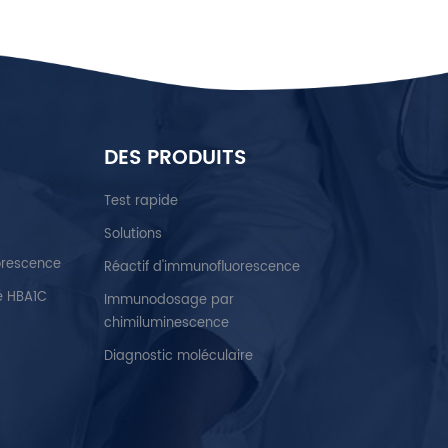
DES PRODUITS
Test rapide
Solutions
orescence
Réactif d'immunofluorescence
é HBA1C
Immunodosage par
chimiluminescence
Diagnostic moléculaire