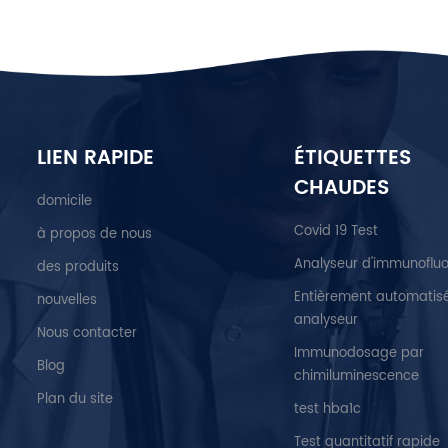
LIEN RAPIDE
ÉTIQUETTES
CHAUDES
domicile
Covid 19 Test
à propos de nous
Analyseur d'immunoflu
des produits
Entièrement automatis
nouvelles
analyseur
Nous contacter
Immunodosage par
Blog
chimiluminescence
Plan du site
test hba1c
Test quantitatif rapide