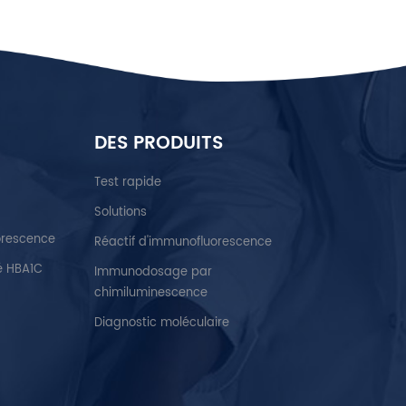
DES PRODUITS
Test rapide
Solutions
orescence
Réactif d'immunofluorescence
é HBA1C
Immunodosage par
chimiluminescence
Diagnostic moléculaire