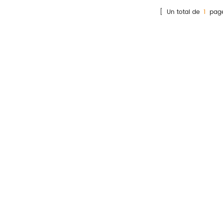
atteints de douleurs
[ Un total de
1
page
thoraciques, suspectés
oronaires aiguës syndrome
(ACS) et insuffisance
cardiaque (HF), etc.