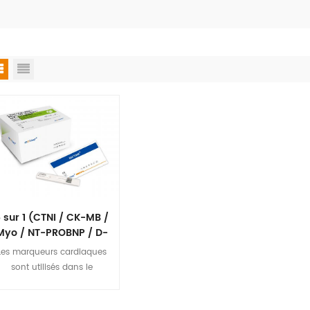
 sur 1 (CTNI / CK-MB /
Myo / NT-PROBNP / D-
imère) Test quantitatif
Les marqueurs cardiaques
rapide
sont utilisés dans le
diagnostic et le risque
Stratifification des patients