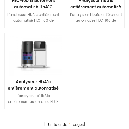
HLC-100 Entièrement
Analyseur hba1c
automatisé HbA1C
entièrement automatisé
analyseur
HLC-100
L'analyseur HbA1c entièrement
L'analyseur hba1c entièrement
automatisé HLC-100 de
automatisé HLC-100 de
Biotime fournit une solution
biotime fournit une solution
rapide et fiable pour le
rapide, fiable pour le
diagnostic du diabète. Il utilise
diagnostic du diabète. il utilise
la technique analytique de
la technique analytique de
chromatographie liquide à
chromatographie liquide à
haute performance (HPLC),
haute performance (HPLC),
un étalon-or qui aide à
un étalon-or qui aide à
détecter l'hémoglobine
détecter l'hémoglobine
glycosylée (HbA1c) avec une
glycosylée (hba1c) avec une
précision supérieure. Sa
qualité supérieure précision.
Analyseur HbA1c
capacité à mesurer l'HbA1c,
sa capacité à mesurer l'hba1c,
entièrement automatisé
l'HbF et d'autres fragments
l'hbf, et d'autres fragments
HLC-100
d'hémoglobine permet aux
d'hémoglobine permet aux
L'analyseur d'HbA1c
cliniciens de poser des
cliniciens d'établir rapidement,
entièrement automatisé HLC-
diagnostics rapides et précis,
des diagnostics précis,
100 de Biotime fournit une
facilitant ainsi le traitement
facilitant ainsi le traitement
solution rapide et fiable pour
rapide du patient.
rapide du patient.
le diagnostic du diabète. Il
utilise la technique analytique
[ Un total de
1
pages]