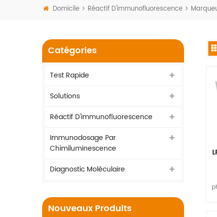
Domicile
Réactif D'immunofluorescence
Marqueu
Catégories
Test Rapide
Solutions
Réactif D'immunofluorescence
Immunodosage Par
Chimiluminescence
L
Diagnostic Moléculaire
p
e
Nouveaux Produits
r