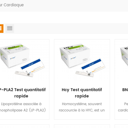
r Cardiaque
P-PLA2 Test quantitatif
Hcy Test quantitatif
BN
rapide
rapide
Lipoprotéine associée à
Homocystéine, souvent
Pe
hospholipase A2 (LP-PLA2)
raccourcie à la HYC, est un
cardi
st une enzyme qui joue un
thiol contenant de l'acide
prot
ôle dans l'inflammation des
aminé produit par
pepti