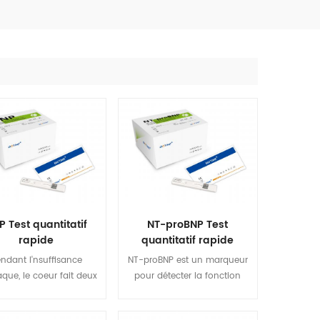
P Test quantitatif
NT-proBNP Test
rapide
quantitatif rapide
ndant l'nsuffisance
NT-proBNP est un marqueur
aque, le coeur fait deux
pour détecter la fonction
éines, appelées B-Type
cardiaque, avec une longue
de natriurétique (BNP)
demi-vie et une haute