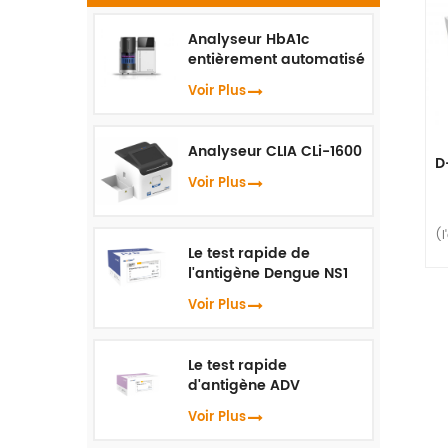
Analyseur HbA1c
p
entièrement automatisé
Bi
HLC-100
Voir Plus
ra
Analyseur CLIA CLi-1600
D
Voir Plus
(l
Le test rapide de
l'antigène Dengue NS1
Voir Plus
l
l'
Le test rapide
d'antigène ADV
Voir Plus