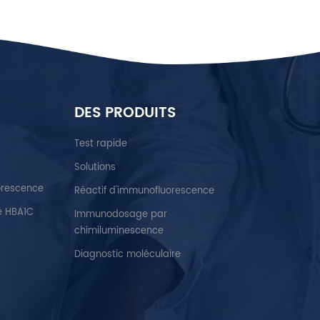
DES PRODUITS
Test rapide
Solutions
orescence
Réactif d'immunofluorescence
é HBA1C
Immunodosage par
chimiluminescence
Diagnostic moléculaire