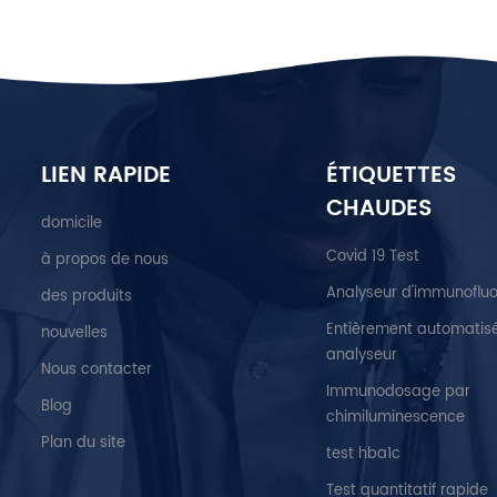
LIEN RAPIDE
ÉTIQUETTES
CHAUDES
domicile
Covid 19 Test
à propos de nous
Analyseur d'immunoflu
des produits
Entièrement automatis
nouvelles
analyseur
Nous contacter
Immunodosage par
Blog
chimiluminescence
Plan du site
test hba1c
Test quantitatif rapide