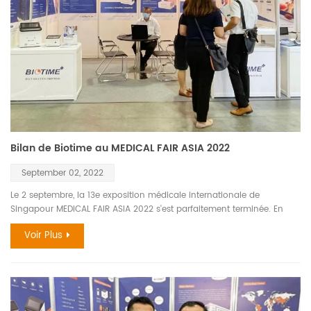
Bilan de Biotime au MEDICAL FAIR ASIA 2022
September 02, 2022
Le 2 septembre, la 13e exposition médicale internationale de
Singapour MEDICAL FAIR ASIA 2022 s'est parfaitement terminée. En
tant que l'une des expositions médicales professionnelles les plus
Voir Plus
connues d'Asie, elle a attiré des milliers d'experts et d'universitaires de
l'industrie médicale du monde entier. Dans cette exposition, six séries
de produits de Xiamen Biotime Biotechnology Co., Ltd. ont fait une
merveilleuse apparition, notamment l'immunofluorescence, la
chimioluminescence, l'électrochimie, le test rapide, la
chromatographie liquide haute performance et le diagnostic