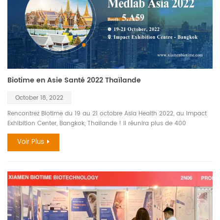
De plus, la prochaine série de nouveaux produits de
chimiluminescence CLI-100, CLI-1600 sera également dévoilée.
Bienvenue à venir visiter le stand Biotime #2.B51.
Biotime en Asie Santé 2022 Thaïlande
October 18, 2022
Rencontrez Biotime du 19 au 21 octobre Asia Health 2022, au Impact
Exhibition Center, Bangkok, Thaïlande ! Il réunira plus de 400
exposants, 2 000 experts et universitaires et 40 000 visiteurs
Voir Plus
professionnels de toute la région de l'ASEAN. Principalement, il y aura
des écrans d'analyseurs d'immunoessais fluorescents avec différents
canaux démontrant la concentration quantitative d'analytes dans le
sang et l'urine humains. Ainsi qu'une nouvelle gamme d'analyseurs
d'immunoanalyse par chimiluminescence fera également ses débuts.