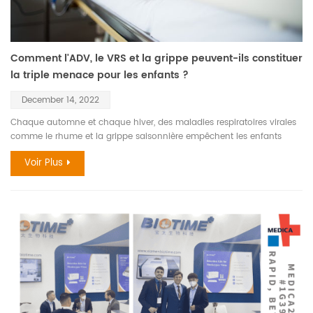
les maladies transmises par les moustiques et les maladies
sexuellement transmissibles. Du 6 au 9 février 2023, rendez-vous au
Medlab Middle East, Dubai World Trade Center.
Comment l'ADV, le VRS et la grippe peuvent-ils constituer
la triple menace pour les enfants ?
December 14, 2022
Chaque automne et chaque hiver, des maladies respiratoires virales
comme le rhume et la grippe saisonnière empêchent les enfants
d'aller à l'école et de participer à des activités sociales. Mais cette
Voir Plus
année, plus d'enfants que d'habitude se retrouvent dans les services
d'urgence et les hôpitaux. Les infections virales respiratoires telles que
l'adénovirus humain (HADV) , le virus respiratoire syncytial (VRS) et
la grippe (grippe) peuvent être dangereuses pour certains
nourrissons et jeunes enfants. Les estimations par pays du nombre
de cas cliniques de pneumonie chez les enfants âgés de moins de 5
ans ont été regroupées en six Régions OMS (Région africaine, Région
des Amériques, Région de l'Asie du Sud-Est, Région européenne,
Région de la Méditerranée orientale et Région du Pacifique
occidental) ainsi qu'en régions en développement et développées.
Ces résultats agrégés ainsi que les estimations des nouveaux