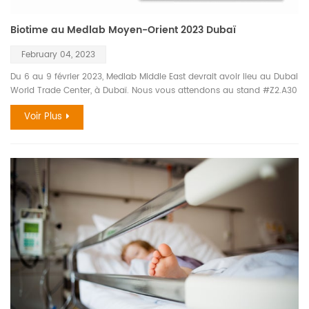
Biotime au Medlab Moyen-Orient 2023 Dubaï
February 04, 2023
Du 6 au 9 février 2023, Medlab Middle East devrait avoir lieu au Dubai
World Trade Center, à Dubaï. Nous vous attendons au stand #Z2.A30
avec nos nouveaux produits et solutions, y compris mais sans s'y
Voir Plus
limiter : test rapide, analyseur FIA, analyseur CLIA. Analyseur FIA
L'équipe Biotime présentera 3 produits vedettes, les analyseurs FIA
BIOT-YG-I, FLI-100 et FLI-600. Analyseur CLIA Biotime présentera CLi-
1600, qui est un produit vedette de l'analyseur CLIA. Solutions au
diabète Le diabète est une maladie très préoccupante dans le
monde. Au salon, HLC-100 sera présenté, qui est le GOLD STANDARD
pour la détection de l'HbA1c. Le produit dispose de 12 canaux de
détection et peut obtenir des résultats en 2 minutes. En outre, des
instruments de test de la glycémie, de la cétone sanguine et de
l'acide urique sont également exposés. Les résultats des tests sont
rapides et précis, économiques et pratiques, et peuvent répondre
efficacement aux besoins des familles. Test rapide En outre, des
produits de test rapide seront également exposés, qui peuvent être
utilisés efficacement dans le diagnostic des infections respiratoires,