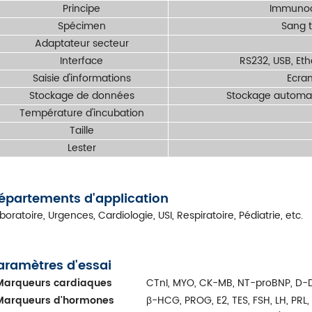
Principe
Immunoc
Spécimen
Sang t
Adaptateur secteur
Interface
RS232, USB, Et
Saisie d'informations
Ecran
Stockage de données
Stockage automat
Température d'incubation
Taille
Lester
épartements d'application
boratoire, Urgences, Cardiologie, USI, Respiratoire, Pédiatrie, etc.
aramètres d'essai
Marqueurs cardiaques
CTnI, MYO, CK-MB, NT-proBNP, D
Marqueurs d'hormones
β-HCG, PROG, E2, TES, FSH, LH, PRL