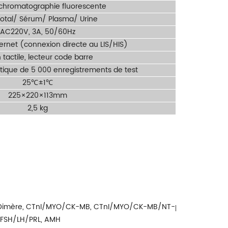
hromatographie fluorescente
otal/ Sérum/ Plasma/ Urine
AC220V, 3A, 50/60Hz
hernet (connexion directe au LIS/HIS)
 tactile, lecteur code barre
ique de 5 000 enregistrements de test
25℃±1℃
225×220×113mm
2,5 kg
-Dimère, CTnI/MYO/CK-MB, CTnI/MYO/CK-MB/NT-proBNP/D-Dimère
, FSH/LH/PRL, AMH