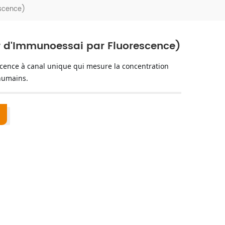
escence)
r d'Immunoessai par Fluorescence)
BIOT-YG-I est un système d'immunodosage par fluorescence à canal unique qui mesure la concentration 
 humains.