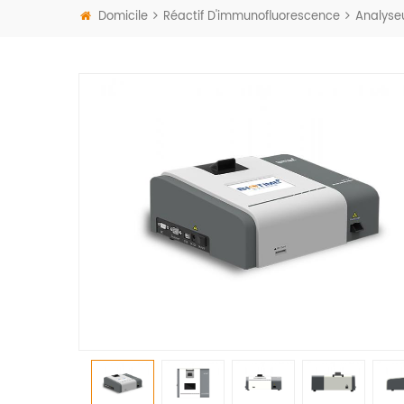
Domicile
Réactif D'immunofluorescence
Analyseu