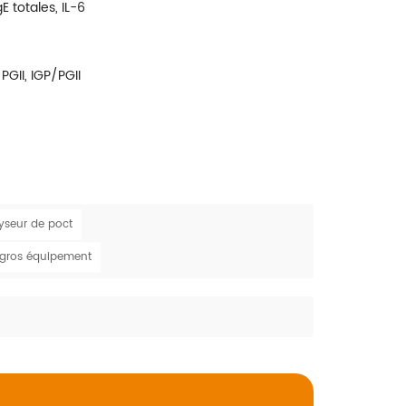
 totales, IL-6
PGII, IGP/PGII
yseur de poct
 gros équipement