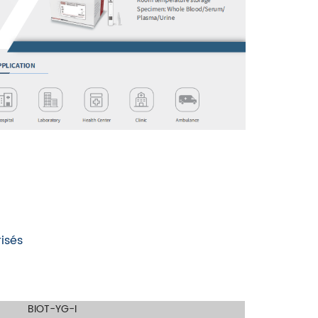
isés
BIOT-YG-I