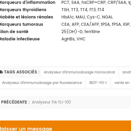
Marqueurs d'inflammation
PCT, SAA, hsCRP+CRP, CRP/SAA, IgE
Marqueurs
thyroïdiens
TSH, TT3, TT4, fT3, fT4
Diabète et lésions rénales
HbA1c, MAU, Cys-C, NGAL
Marqueurs tumoraux
CEA, AFP, CEA/AFP, tPSA, fPSA, IGP, 
Bilan de santé
25(OH)-D, ferritine
Maladie infectieuse
AgHBs, VHC
TAGS ASSOCIÉS :
Analyseur d'immunodosage monocanal
anal
Analyseur d'immunodosage par fluorescence
BIOT-YG-I
vente en
PRÉCÉDENTE :
Analyseur FIA FLI-100
laisser un message