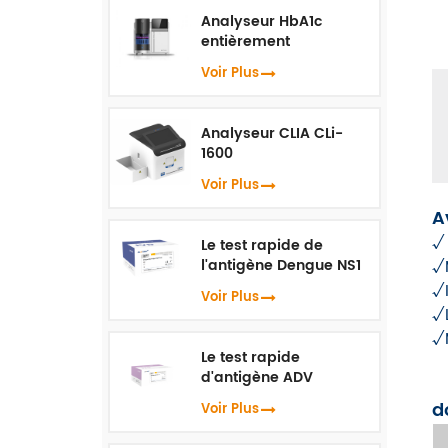
Analyseur HbA1c
entièrement
automatisé HLC-100
Voir Plus
Analyseur CLIA CLi-
1600
Voir Plus
A
Le test rapide de
l'antigène Dengue NS1
√
√
Voir Plus
√
√
Le test rapide
d'antigène ADV
d
Voir Plus