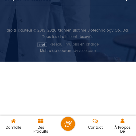
droits dauteur © 2013-2026 Xiamen Biotime Biotechnology Co., Ltd..
Tous les droits sont réservés.
Réseau IPv6 pris en charge
Mettre au courant:
dyyseo.com
Domicile
Des
Contact
À Propos
Produits
De