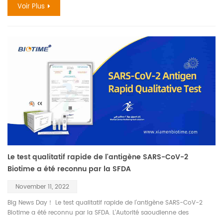
Voir Plus
est un autre outil efficace pour l'entreprise pour soutenir activement
la lutte contre l'épidémie mondiale. il peut être utilisé par des
personnes qui prélèvent elles-mêmes l'échantillon d'écouvillon nasal
avant, et le résultat peut être rapidement obtenu en 20- 30 minutes,
qui est pratique pour les individus et les familles pour détecter
rapidement le covid-19, répond bien aux besoins de prévention et de
contrôle des épidémies à domicile dans divers pays, et enrichit
encore le b iotime solution covid-19. la société soutiendra
pleinement la cause de la prévention et du contrôle mondiaux du
COVID-19, et répondra activement à la demande du marché pour
tester des produits dans le COVID-19.
Le test qualitatif rapide de l'antigène SARS-CoV-2
Biotime a été reconnu par la SFDA
November 11, 2022
Big News Day！ Le test qualitatif rapide de l'antigène SARS-CoV-2
Biotime a été reconnu par la SFDA. L'Autorité saoudienne des
aliments et des médicaments (SFDA) est un organisme indépendant