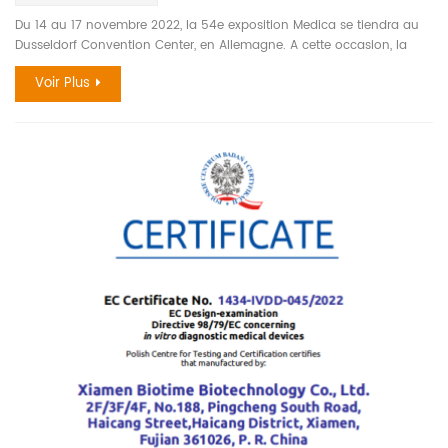
Du 14 au 17 novembre 2022, la 54e exposition Medica se tiendra au
Dusseldorf Convention Center, en Allemagne. A cette occasion, la
gamme complète des produits Biotime sera exposée. Medica est
Voir Plus
reconnue comme la plus grande exposition d'équipements
hospitaliers et médicaux au monde. Avec son envergure et son
influence irremplaçables, il occupe la première place du salon
mondial de la médecine. Chaque année, près de 4000 exposants de
plus de 60 pays et régions se réunissent ici. Sur place, le nouvel
analyseur automatique d'hémoglobine glyquée, HLC-100, et
l'analyseur de chimiluminescence à six canaux, CLi-1600 feront une
merveilleuse apparition. En plus de la nouvelle plateforme de
chimiluminescence, la plateforme d'immunofluorescence très
appréciée fera également ses débuts. La plateforme
d'immunofluorescence de Biotiem a couvert plusieurs séries, telles
que les maladies cardiovasculaires et cérébrovasculaires,
l'inflammation, les hormones, la fonction thyroïdienne, le diabète et
les lésions rénales. Les résultats de test les plus rapides peuvent être
obtenus en 3 minutes. Biotime vise à répondre aux besoins des
différentes institutions médicales et fournit aux utilisateurs des
solutions POCT plus complètes. Ce sera un grand honneur de vous
accueillir dans le Hall 1, Biotime Stand G39-2