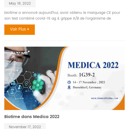
May 18, 2022
biotime a annoncé aujourd'hui, avoir obtenu le marquage CE pour
son test combiné covid-19 ag & grippe A/B de l'organisme de
certification européen cecert pour être utilisé comme autotest
Voir Plus
consommateur dans l'union européenne (UE) et d'autres régions qui
ont reconnu le marquage CE. les détails sont les suivants : le test
détecte la protéine N de SRAS-CoV-2 , grippe A et grippe B
directement à partir d'un prélèvement nasal avec des résultats en 15
minutes à partir de l'application de l'échantillon chez les personnes
présentant des symptômes de COVID-19 ou la grippe A ou la grippe
b infection . le test a l'avantage d'être cohérent en termes de
sensibilité et de manipulation facile, il répond bien aux besoins de
prévention et de contrôle des épidémies à domicile dans divers pays.
biotime continuera à soutenir la cause de la prévention et de la
prévention mondiales du COVID-19 contrôler, et répondre activement
à la demande du marché pour tester des produits dans le COVID-19.
Biotime dans Medica 2022
November 17, 2022