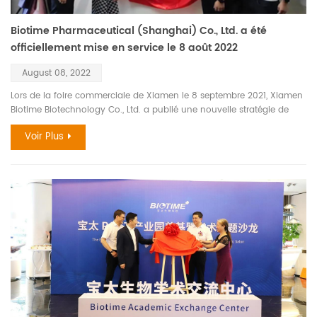
Biotime Pharmaceutical (Shanghai) Co., Ltd. a été
officiellement mise en service le 8 août 2022
August 08, 2022
Lors de la foire commerciale de Xiamen le 8 septembre 2021, Xiamen
Biotime Biotechnology Co., Ltd. a publié une nouvelle stratégie de
développement de médicaments, prévoyant d'investir plus d'un
Voir Plus
milliard de yuans de fonds de recherche scientifique dans le
domaine médical et de la santé au cours des trois prochaines
années, et dans le même temps mis en place 1 milliard de yuans
supplémentaires pour se concentrer sur les fonds d'investissement
principalement dans le domaine médical et de la santé. Xiamen
Biotime Biotechnology a dépassé la frontière IVD et est entré dans le
domaine des nouveaux médicaments, ce qui a attiré l'attention de
l'industrie, et a rapidement atteint une coopération stratégique
étendue avec Hangzhou Adlai Nortye Biopharma Co., Ltd. et
Shanghai Medicilon Inc. Moins d'un an, au début de l'automne 2022,
Biotime Pharmaceutical (Shanghai) Co., Ltd. a été officiellement mise
en service le 8 août. Lors de la cérémonie de dévoilement, Yu
Jianping, directeur général adjoint, a prononcé un discours à la