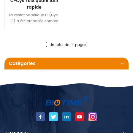
C-Cys Test quantitatif
rapide
La cystatine sérique C (Cys-
C) a été proposée comme
marqueur du débit de
filtration glomérulaire (GFR).
La créatinine sérique
(créatinine) est largement
[ Un total de
1
pages]
utilisée pour estimer le taux de
filtration glomérulaire, mais sa
Catégories
sécrétion tubulaire, sa
dépendance à la masse
musculaire, son altération
dans certaines maladies
inflammatoires et les
interférences analytiques
peuvent limiter son utilité.
Ainsi, Cys-C a été proposé
comme nouveau
biomarqueur de la fonction
rénale.