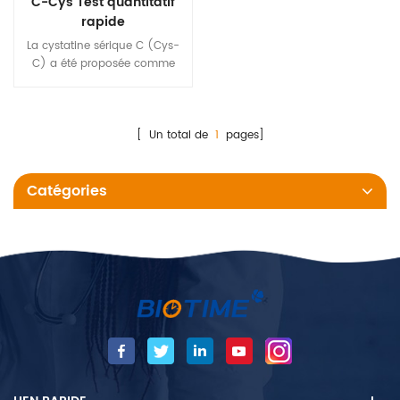
C-Cys Test quantitatif
rapide
La cystatine sérique C (Cys-
C) a été proposée comme
marqueur du débit de
filtration glomérulaire (GFR).
La créatinine sérique
(créatinine) est largement
[ Un total de
1
pages]
utilisée pour estimer le taux de
filtration glomérulaire, mais sa
Catégories
sécrétion tubulaire, sa
dépendance à la masse
musculaire, son altération
dans certaines maladies
inflammatoires et les
interférences analytiques
peuvent limiter son utilité.
Ainsi, Cys-C a été proposé
comme nouveau
biomarqueur de la fonction
rénale.