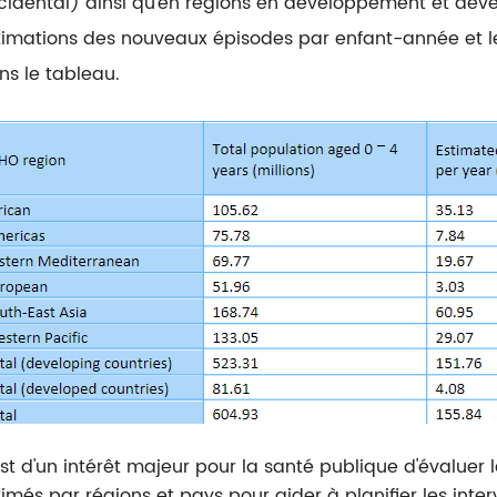
cidental) ainsi qu'en régions en développement et dével
timations des nouveaux épisodes par enfant-année et l
ns le tableau.
est d'un intérêt majeur pour la santé publique d'évaluer l
timés par régions et pays pour aider à planifier les inte