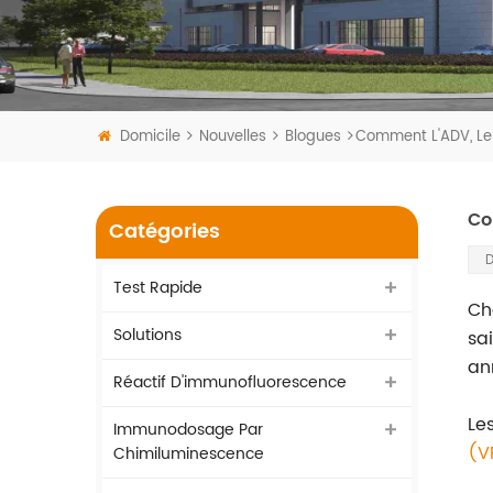
Domicile
Nouvelles
Blogues
Comment L'ADV, Le 
Co
Catégories
D
Test Rapide
Ch
Solutions
sai
an
Réactif D'immunofluorescence
Les
Immunodosage Par
(V
Chimiluminescence