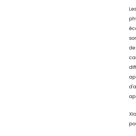
Le
ph
éc
so
de
ca
dif
ap
d'
ap
Xi
pou