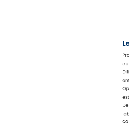
L
Pr
du 
Dif
en
Op
est
Des
la
ca