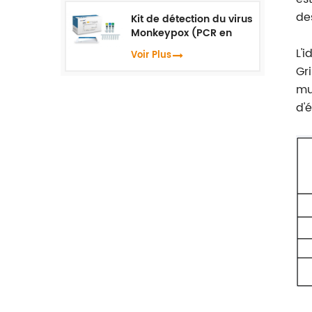
de
Kit de détection du virus
Monkeypox (PCR en
temps réel)
L'i
Voir Plus
Gr
mu
d'