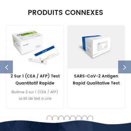
PRODUITS CONNEXES
2 Sur 1 (CEA / AFP) Test
SARS-CoV-2 Antigen
Quantitatif Rapide
Rapid Qualitative Test
Type B
Biotime 2 sur 1 (CEA / AFP)
Le kit de test a une
importance guidée très
importante dans le
diagnostic du cancer du foie
et peut améliorer la précision
de la clinique diagnostic.