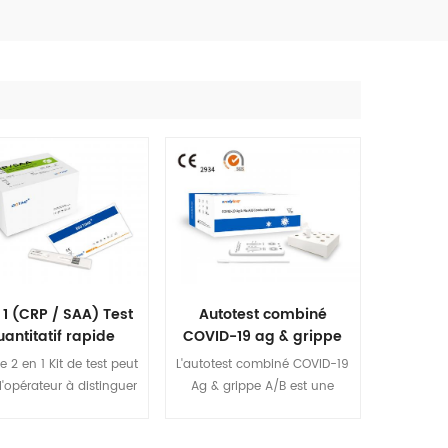
 1 (CRP / SAA) Test
Autotest combiné
uantitatif rapide
COVID-19 ag & grippe
A/B
e 2 en 1 Kit de test peut
L'autotest combiné COVID-19
l'opérateur à distinguer
Ag & grippe A/B est une
fection bactérienne et
immunochromatographie à
rale et à améliorer la
l'or colloïdal destinée à la