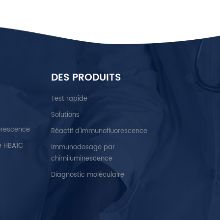
DES PRODUITS
Test rapide
Solutions
orescence
Réactif d'immunofluorescence
é HBA1C
Immunodosage par
chimiluminescence
Diagnostic moléculaire