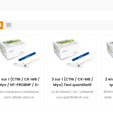
 sur 1 (CTNI / CK-MB /
3 sur 1 (CTNI / CK-MB /
2 en
Myo / NT-PROBNP / D-
Myo) Test quantitatif
q
imère) Test quantitatif
rapide
Les marqueurs cardiaques
Le kit d'essai 3 en 1 présente
Biotim
rapide
sont utilisés dans le
une spécificité et une
aider 
diagnostic et le risque
sensibilité très élevées pour la
l'in
Stratifification des patients
détection de l'AMI, ce qui
vi