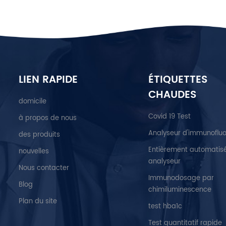
LIEN RAPIDE
ÉTIQUETTES
CHAUDES
domicile
Covid 19 Test
à propos de nous
Analyseur d'immunoflu
des produits
Entièrement automatis
nouvelles
analyseur
Nous contacter
Immunodosage par
Blog
chimiluminescence
Plan du site
test hba1c
Test quantitatif rapide