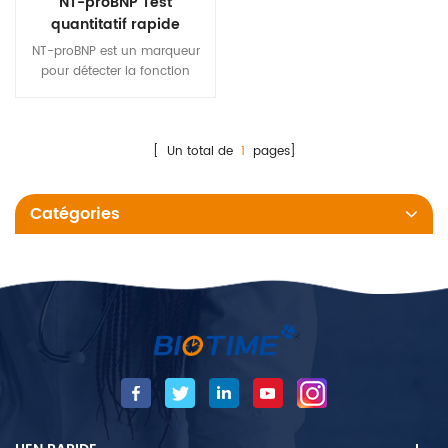
NT-proBNP Test
quantitatif rapide
NT-proBNP est un marqueur
pour détecter la fonction
cardiaque, avec une longue
demi-vie et une haute qualité
spécificité. Le kit de test NT-
proBNP de Biotime détecte la
[ Un total de
1
pages]
quantité de NT-proBNP dans
le sang total humain, le sérum
Catégories
et le plasma.