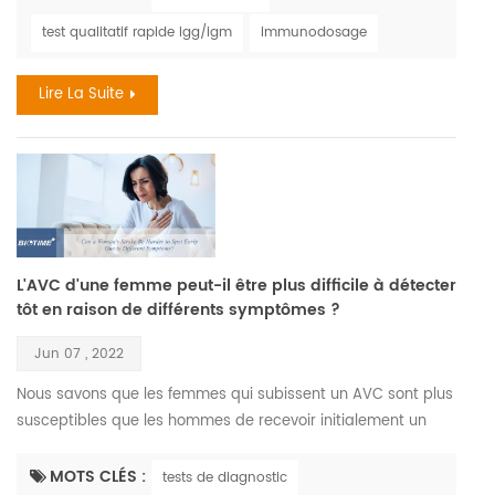
1958 lorsque des singes expédiés de singapour vers un
test qualitatif rapide igg/igm
immunodosage
centre de recherche danois sont tombés malades .
cependant , le premier cas humain confirmé remonte à 1970
Lire La Suite
lor...
L'AVC d'une femme peut-il être plus difficile à détecter
tôt en raison de différents symptômes ?
Jun 07 , 2022
Nous savons que les femmes qui subissent un AVC sont plus
susceptibles que les hommes de recevoir initialement un
diagnostic de non-AVC , et cela pourrait être dû au fait
qu'elles ne présentent pas toujours ce que l'on pourrait
MOTS CLÉS :
tests de diagnostic