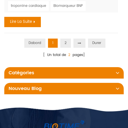
considérer comme les symptômes « classiques » de l'AVC
troponine cardiaque
Biomarqueur BNP
aussi souvent que les hommes. Selon l'Organisation
mondiale des accidents vasculaires cérébraux WSO :
Lire La Suite
Incidence et pr...
Dabord
1
2
Durer
[ Un total de
2
pages]
Catégories
Nouveau Blog