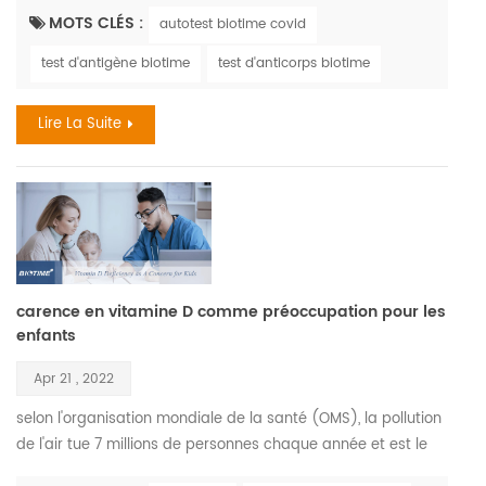
symptômes sont similaires. la grippe, également connue
MOTS CLÉS :
autotest biotime covid
sous le nom de grippe , est une maladie respiratoire virale
test d'antigène biotime
test d'anticorps biotime
qui sévit le plus pendant les mois d'automne et d'hiver. le
virus de la grippe provoque des infections d...
Lire La Suite
carence en vitamine D comme préoccupation pour les
enfants
Apr 21 , 2022
selon l'organisation mondiale de la santé (OMS), la pollution
de l'air tue 7 millions de personnes chaque année et est le
principal moteur du changement climatique. les enfants qui