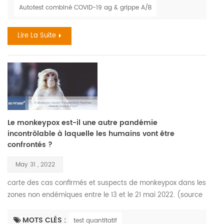
jeté un projecteur flagrant sur certains des plus petits
Autotest combiné COVID-19 ag & grippe A/B
membres de la société - virus . sa corrélation avec la grippe
pendant les saisons a également eu un effet considé...
Lire La Suite
Le monkeypox est-il une autre pandémie
incontrôlable à laquelle les humains vont être
confrontés ?
May 31 , 2022
carte des cas confirmés et suspects de monkeypox dans les
zones non endémiques entre le 13 et le 21 mai 2022. (source
des données : organisation mondiale de la santé) le virus
monkeypox a été isolé et identifié pour la première fois en
MOTS CLÉS :
test quantitatif