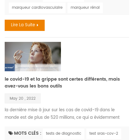
découvertes récentes le vieillissement est un processus
marqueur cardiovasculaire
marqueur rénal
complexe qui entraîne des changements dans tous les
systèmes du corps et dans toutes les fonct...
Lire La Suite
le covid-19 et la grippe sont certes différents, mais
avez-vous les bons outils
May 20 , 2022
la dernière mise à jour sur les cas de covid-19 dans le
monde est de plus de 520 millions, ce qui a évidemment
créé un déséquilibre monumental dans notre mode de vie
accepté , a supprimé l'illusion de la domination de l'hôte et a
MOTS CLÉS :
tests de diagnostic
test sras-cov-2