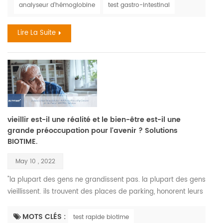
analyseur d'hémoglobine
test gastro-intestinal
en fer est, en fait, une des troubles nutritionnels les plus
courants., il touche entre trois et cinq milliards d...
Lire La Suite
vieillir est-il une réalité et le bien-être est-il une
grande préoccupation pour l'avenir ? Solutions
BIOTIME.
May 10 , 2022
"la plupart des gens ne grandissent pas. la plupart des gens
vieillissent. ils trouvent des places de parking, honorent leurs
cartes de crédit, se marient, ont des enfants, et appellent ça
la maturité. comment ça est, vieillit. » —maya angelou.
MOTS CLÉS :
test rapide biotime