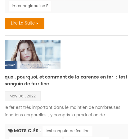
réactions sont les médicaments, la nourriture, et les piqûres
immunoglobuline E
d'insectes. le coût annuel des allergies dépasse le milliard.
en 2018, 9.2 millions d'enfants ont eu des...
Lire La Suite
quoi, pourquoi, et comment de la carence en fer ：test
sanguin de ferritine
May 06 , 2022
le fer est très important dans le maintien de nombreuses
fonctions corporelles ,, y compris la production de
hémoglobine , la molécule de votre sang qui transporte
l'oxygène. le fer est également nécessaire au maintien de
MOTS CLÉS :
test sanguin de ferritine
cellules saines, la peau, les cheveux, et les ongles. la carence