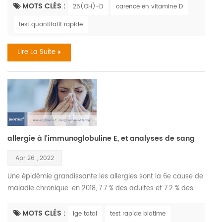
ont été exposés à des niveaux élevés de pollution de l'air
MOTS CLÉS :
25(OH)-D
carence en vitamine D
peuvent être plus à risque de carence en vitamine D plus
test quantitatif rapide
tard dans la vie. les enfants ont le droit d'avoir un avenir sain
la pollution de l'air est un facteur ...
Lire La Suite
allergie à l'immunoglobuline E, et analyses de sang
Apr 26 , 2022
Une épidémie grandissante les allergies sont la 6e cause de
maladie chronique. en 2018, 7.7 % des adultes et 7.2 % des
enfants ont reçu un diagnostic de rhume des foins., l'allergie
grave la plus courante mettant la vie en danger les
MOTS CLÉS :
ige total
test rapide biotime