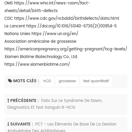
OMS https://www.who.int/news-room/fact-
sheets/detail/birth-defects
CDC https://www.cdc.gov/ncbddd/birthdefects/data.html
Le Lancent https://doi.org/10.1016/S0140-6736(21)00954-5
Nations Unies https://www.un.org/en/
Association américaine de grossesse
https://americanpregnancy.org/getting-pregnant/hcg-levels/
Xiamen Biotime Biotechnology Co., Ltd.
https://www.xiamenbiotime.com/
MOTS CLÉS :
hCG
grossesse
test quantitatif
PRÉCÉDENTE :
Faits Sur Le Syndrome De Down,
Diagnostics Et Test Sanguin Β-HCG
SUIVANTE :
PCT - Les Éléments De Base De La Gestion
Ambulatoire Des Antibiotiques