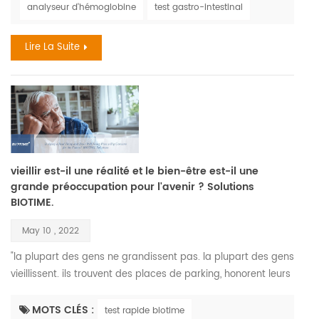
analyseur d'hémoglobine
test gastro-intestinal
en fer est, en fait, une des troubles nutritionnels les plus
courants., il touche entre trois et cinq milliards d...
Lire La Suite
vieillir est-il une réalité et le bien-être est-il une
grande préoccupation pour l'avenir ? Solutions
BIOTIME.
May 10 , 2022
"la plupart des gens ne grandissent pas. la plupart des gens
vieillissent. ils trouvent des places de parking, honorent leurs
cartes de crédit, se marient, ont des enfants, et appellent ça
la maturité. comment ça est, vieillit. » —maya angelou.
MOTS CLÉS :
test rapide biotime