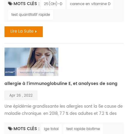
ont été exposés à des niveaux élevés de pollution de l'air
MOTS CLÉS :
25(OH)-D
carence en vitamine D
peuvent être plus à risque de carence en vitamine D plus
test quantitatif rapide
tard dans la vie. les enfants ont le droit d'avoir un avenir sain
la pollution de l'air est un facteur ...
Lire La Suite
allergie à l'immunoglobuline E, et analyses de sang
Apr 26 , 2022
Une épidémie grandissante les allergies sont la 6e cause de
maladie chronique. en 2018, 7.7 % des adultes et 7.2 % des
enfants ont reçu un diagnostic de rhume des foins., l'allergie
grave la plus courante mettant la vie en danger les
MOTS CLÉS :
ige total
test rapide biotime