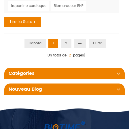
considérer comme les symptômes « classiques » de l'AVC
troponine cardiaque
Biomarqueur BNP
aussi souvent que les hommes. Selon l'Organisation
mondiale des accidents vasculaires cérébraux WSO :
Lire La Suite
Incidence et pr...
Dabord
1
2
Durer
[ Un total de
2
pages]
Catégories
Nouveau Blog