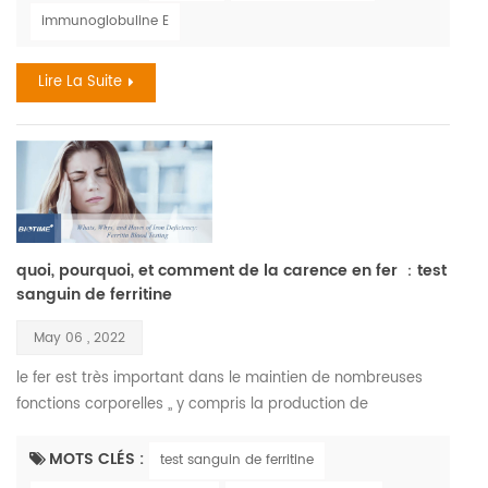
réactions sont les médicaments, la nourriture, et les piqûres
immunoglobuline E
d'insectes. le coût annuel des allergies dépasse le milliard.
en 2018, 9.2 millions d'enfants ont eu des...
Lire La Suite
quoi, pourquoi, et comment de la carence en fer ：test
sanguin de ferritine
May 06 , 2022
le fer est très important dans le maintien de nombreuses
fonctions corporelles ,, y compris la production de
hémoglobine , la molécule de votre sang qui transporte
l'oxygène. le fer est également nécessaire au maintien de
MOTS CLÉS :
test sanguin de ferritine
cellules saines, la peau, les cheveux, et les ongles. la carence