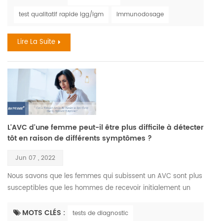
1958 lorsque des singes expédiés de singapour vers un
test qualitatif rapide igg/igm
immunodosage
centre de recherche danois sont tombés malades .
cependant , le premier cas humain confirmé remonte à 1970
Lire La Suite
lor...
L'AVC d'une femme peut-il être plus difficile à détecter
tôt en raison de différents symptômes ?
Jun 07 , 2022
Nous savons que les femmes qui subissent un AVC sont plus
susceptibles que les hommes de recevoir initialement un
diagnostic de non-AVC , et cela pourrait être dû au fait
qu'elles ne présentent pas toujours ce que l'on pourrait
MOTS CLÉS :
tests de diagnostic