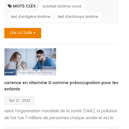
symptômes sont similaires. la grippe, également connue
MOTS CLÉS :
autotest biotime covid
sous le nom de grippe , est une maladie respiratoire virale
test d'antigène biotime
test d'anticorps biotime
qui sévit le plus pendant les mois d'automne et d'hiver. le
virus de la grippe provoque des infections d...
Lire La Suite
carence en vitamine D comme préoccupation pour les
enfants
Apr 21 , 2022
selon l'organisation mondiale de la santé (OMS), la pollution
de l'air tue 7 millions de personnes chaque année et est le
principal moteur du changement climatique. les enfants qui