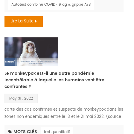
jeté un projecteur flagrant sur certains des plus petits
Autotest combiné COVID-19 ag & grippe A/B
membres de la société - virus . sa corrélation avec la grippe
pendant les saisons a également eu un effet considé...
Lire La Suite
Le monkeypox est-il une autre pandémie
incontrôlable à laquelle les humains vont être
confrontés ?
May 31 , 2022
carte des cas confirmés et suspects de monkeypox dans les
zones non endémiques entre le 13 et le 21 mai 2022. (source
des données : organisation mondiale de la santé) le virus
monkeypox a été isolé et identifié pour la première fois en
MOTS CLÉS :
test quantitatif