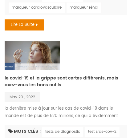
découvertes récentes le vieillissement est un processus
marqueur cardiovasculaire
marqueur rénal
complexe qui entraîne des changements dans tous les
systèmes du corps et dans toutes les fonct...
Lire La Suite
le covid-19 et la grippe sont certes différents, mais
avez-vous les bons outils
May 20 , 2022
la dernière mise à jour sur les cas de covid-19 dans le
monde est de plus de 520 millions, ce qui a évidemment
créé un déséquilibre monumental dans notre mode de vie
accepté , a supprimé l'illusion de la domination de l'hôte et a
MOTS CLÉS :
tests de diagnostic
test sras-cov-2