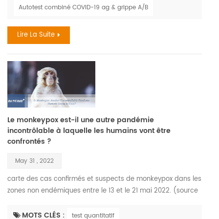
jeté un projecteur flagrant sur certains des plus petits
Autotest combiné COVID-19 ag & grippe A/B
membres de la société - virus . sa corrélation avec la grippe
pendant les saisons a également eu un effet considé...
Lire La Suite
Le monkeypox est-il une autre pandémie
incontrôlable à laquelle les humains vont être
confrontés ?
May 31 , 2022
carte des cas confirmés et suspects de monkeypox dans les
zones non endémiques entre le 13 et le 21 mai 2022. (source
des données : organisation mondiale de la santé) le virus
monkeypox a été isolé et identifié pour la première fois en
MOTS CLÉS :
test quantitatif