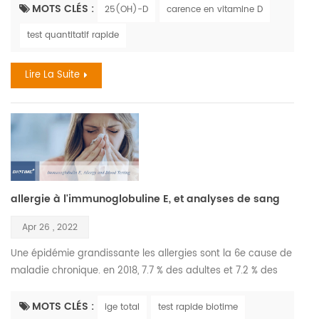
ont été exposés à des niveaux élevés de pollution de l'air
MOTS CLÉS :
25(OH)-D
carence en vitamine D
peuvent être plus à risque de carence en vitamine D plus
test quantitatif rapide
tard dans la vie. les enfants ont le droit d'avoir un avenir sain
la pollution de l'air est un facteur ...
Lire La Suite
allergie à l'immunoglobuline E, et analyses de sang
Apr 26 , 2022
Une épidémie grandissante les allergies sont la 6e cause de
maladie chronique. en 2018, 7.7 % des adultes et 7.2 % des
enfants ont reçu un diagnostic de rhume des foins., l'allergie
grave la plus courante mettant la vie en danger les
MOTS CLÉS :
ige total
test rapide biotime