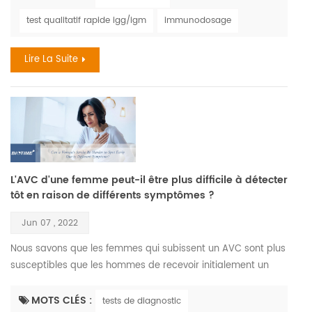
1958 lorsque des singes expédiés de singapour vers un
test qualitatif rapide igg/igm
immunodosage
centre de recherche danois sont tombés malades .
cependant , le premier cas humain confirmé remonte à 1970
Lire La Suite
lor...
L'AVC d'une femme peut-il être plus difficile à détecter
tôt en raison de différents symptômes ?
Jun 07 , 2022
Nous savons que les femmes qui subissent un AVC sont plus
susceptibles que les hommes de recevoir initialement un
diagnostic de non-AVC , et cela pourrait être dû au fait
qu'elles ne présentent pas toujours ce que l'on pourrait
MOTS CLÉS :
tests de diagnostic