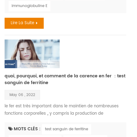
réactions sont les médicaments, la nourriture, et les piqûres
immunoglobuline E
d'insectes. le coût annuel des allergies dépasse le milliard.
en 2018, 9.2 millions d'enfants ont eu des...
Lire La Suite
quoi, pourquoi, et comment de la carence en fer ：test
sanguin de ferritine
May 06 , 2022
le fer est très important dans le maintien de nombreuses
fonctions corporelles ,, y compris la production de
hémoglobine , la molécule de votre sang qui transporte
l'oxygène. le fer est également nécessaire au maintien de
MOTS CLÉS :
test sanguin de ferritine
cellules saines, la peau, les cheveux, et les ongles. la carence