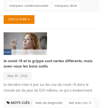
découvertes récentes le vieillissement est un processus
marqueur cardiovasculaire
marqueur rénal
complexe qui entraîne des changements dans tous les
systèmes du corps et dans toutes les fonct...
Lire La Suite
le covid-19 et la grippe sont certes différents, mais
avez-vous les bons outils
May 20 , 2022
la dernière mise à jour sur les cas de covid-19 dans le
monde est de plus de 520 millions, ce qui a évidemment
créé un déséquilibre monumental dans notre mode de vie
accepté , a supprimé l'illusion de la domination de l'hôte et a
MOTS CLÉS :
tests de diagnostic
test sras-cov-2