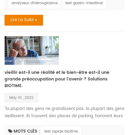
analyseur d'hémoglobine
test gastro-intestinal
en fer est, en fait, une des troubles nutritionnels les plus
courants., il touche entre trois et cinq milliards d...
Lire La Suite
vieillir est-il une réalité et le bien-être est-il une
grande préoccupation pour l'avenir ? Solutions
BIOTIME.
May 10 , 2022
"la plupart des gens ne grandissent pas. la plupart des gens
vieillissent. ils trouvent des places de parking, honorent leurs
cartes de crédit, se marient, ont des enfants, et appellent ça
la maturité. comment ça est, vieillit. » —maya angelou.
MOTS CLÉS :
test rapide biotime