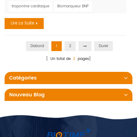
considérer comme les symptômes « classiques » de l'AVC
troponine cardiaque
Biomarqueur BNP
aussi souvent que les hommes. Selon l'Organisation
mondiale des accidents vasculaires cérébraux WSO :
Lire La Suite
Incidence et pr...
Dabord
1
2
Durer
[ Un total de
2
pages]
Catégories
Nouveau Blog