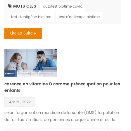
symptômes sont similaires. la grippe, également connue
MOTS CLÉS :
autotest biotime covid
sous le nom de grippe , est une maladie respiratoire virale
test d'antigène biotime
test d'anticorps biotime
qui sévit le plus pendant les mois d'automne et d'hiver. le
virus de la grippe provoque des infections d...
Lire La Suite
carence en vitamine D comme préoccupation pour les
enfants
Apr 21 , 2022
selon l'organisation mondiale de la santé (OMS), la pollution
de l'air tue 7 millions de personnes chaque année et est le
principal moteur du changement climatique. les enfants qui