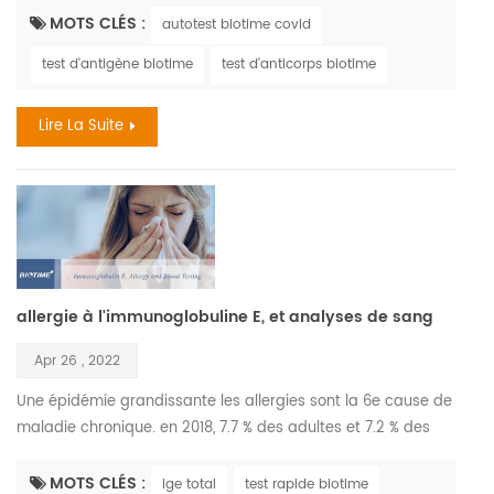
symptômes sont similaires. la grippe, également connue
MOTS CLÉS :
autotest biotime covid
sous le nom de grippe , est une maladie respiratoire virale
test d'antigène biotime
test d'anticorps biotime
qui sévit le plus pendant les mois d'automne et d'hiver. le
virus de la grippe provoque des infections d...
Lire La Suite
allergie à l'immunoglobuline E, et analyses de sang
Apr 26 , 2022
Une épidémie grandissante les allergies sont la 6e cause de
maladie chronique. en 2018, 7.7 % des adultes et 7.2 % des
enfants ont reçu un diagnostic de rhume des foins., l'allergie
grave la plus courante mettant la vie en danger les
MOTS CLÉS :
ige total
test rapide biotime