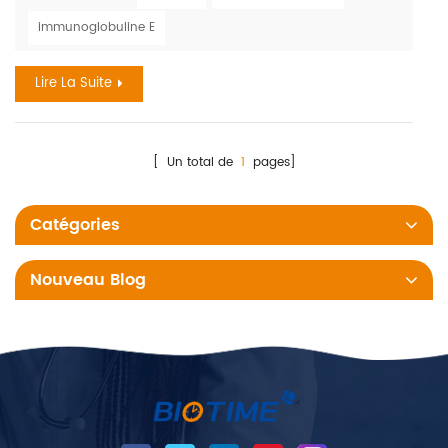
réactions sont les médicaments, la nourriture, et les piqûres
immunoglobuline E
d'insectes. le coût annuel des allergies dépasse le milliard.
en 2018, 9.2 millions d'enfants ont eu des...
Lire La Suite
[ Un total de
1
pages]
Catégories
Nouveau Blog