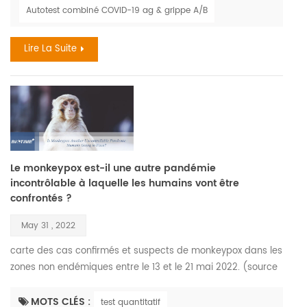
jeté un projecteur flagrant sur certains des plus petits
Autotest combiné COVID-19 ag & grippe A/B
membres de la société - virus . sa corrélation avec la grippe
pendant les saisons a également eu un effet considé...
Lire La Suite
Le monkeypox est-il une autre pandémie
incontrôlable à laquelle les humains vont être
confrontés ?
May 31 , 2022
carte des cas confirmés et suspects de monkeypox dans les
zones non endémiques entre le 13 et le 21 mai 2022. (source
des données : organisation mondiale de la santé) le virus
monkeypox a été isolé et identifié pour la première fois en
MOTS CLÉS :
test quantitatif