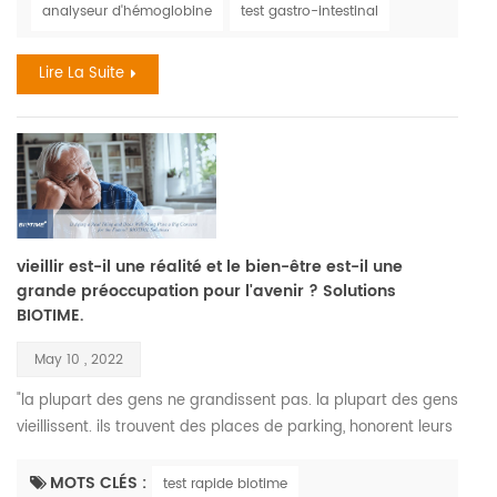
analyseur d'hémoglobine
test gastro-intestinal
en fer est, en fait, une des troubles nutritionnels les plus
courants., il touche entre trois et cinq milliards d...
Lire La Suite
vieillir est-il une réalité et le bien-être est-il une
grande préoccupation pour l'avenir ? Solutions
BIOTIME.
May 10 , 2022
"la plupart des gens ne grandissent pas. la plupart des gens
vieillissent. ils trouvent des places de parking, honorent leurs
cartes de crédit, se marient, ont des enfants, et appellent ça
la maturité. comment ça est, vieillit. » —maya angelou.
MOTS CLÉS :
test rapide biotime