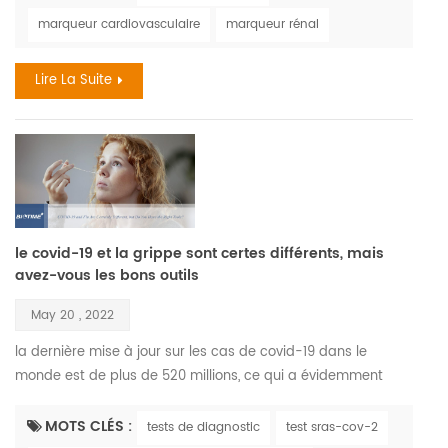
découvertes récentes le vieillissement est un processus
marqueur cardiovasculaire
marqueur rénal
complexe qui entraîne des changements dans tous les
systèmes du corps et dans toutes les fonct...
Lire La Suite
le covid-19 et la grippe sont certes différents, mais
avez-vous les bons outils
May 20 , 2022
la dernière mise à jour sur les cas de covid-19 dans le
monde est de plus de 520 millions, ce qui a évidemment
créé un déséquilibre monumental dans notre mode de vie
accepté , a supprimé l'illusion de la domination de l'hôte et a
MOTS CLÉS :
tests de diagnostic
test sras-cov-2