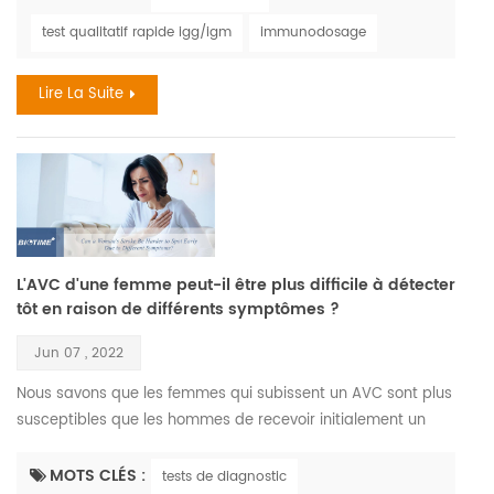
1958 lorsque des singes expédiés de singapour vers un
test qualitatif rapide igg/igm
immunodosage
centre de recherche danois sont tombés malades .
cependant , le premier cas humain confirmé remonte à 1970
Lire La Suite
lor...
L'AVC d'une femme peut-il être plus difficile à détecter
tôt en raison de différents symptômes ?
Jun 07 , 2022
Nous savons que les femmes qui subissent un AVC sont plus
susceptibles que les hommes de recevoir initialement un
diagnostic de non-AVC , et cela pourrait être dû au fait
qu'elles ne présentent pas toujours ce que l'on pourrait
MOTS CLÉS :
tests de diagnostic