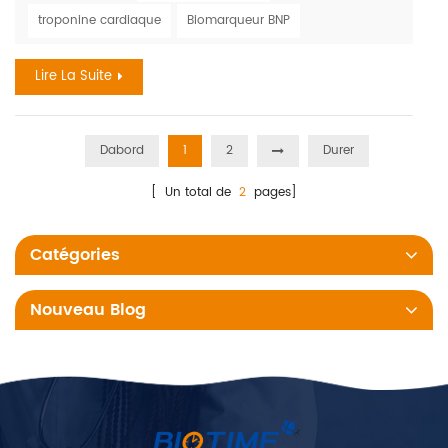
considérer comme les symptômes « classiques » de l'AVC
troponine cardiaque
Biomarqueur BNP
aussi souvent que les hommes. Selon l'Organisation
mondiale des accidents vasculaires cérébraux WSO :
Lire La Suite
Incidence et pr...
Dabord
1
2
Durer
[ Un total de
2
pages]
Catégories
Nouveau Blog