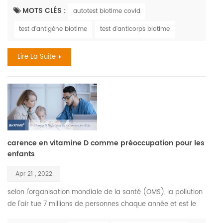
symptômes sont similaires. la grippe, également connue
MOTS CLÉS :
autotest biotime covid
sous le nom de grippe , est une maladie respiratoire virale
test d'antigène biotime
test d'anticorps biotime
qui sévit le plus pendant les mois d'automne et d'hiver. le
virus de la grippe provoque des infections d...
Lire La Suite
carence en vitamine D comme préoccupation pour les
enfants
Apr 21 , 2022
selon l'organisation mondiale de la santé (OMS), la pollution
de l'air tue 7 millions de personnes chaque année et est le
principal moteur du changement climatique. les enfants qui