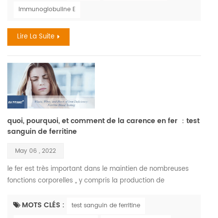
réactions sont les médicaments, la nourriture, et les piqûres
immunoglobuline E
d'insectes. le coût annuel des allergies dépasse le milliard.
en 2018, 9.2 millions d'enfants ont eu des...
Lire La Suite
quoi, pourquoi, et comment de la carence en fer ：test
sanguin de ferritine
May 06 , 2022
le fer est très important dans le maintien de nombreuses
fonctions corporelles ,, y compris la production de
hémoglobine , la molécule de votre sang qui transporte
l'oxygène. le fer est également nécessaire au maintien de
MOTS CLÉS :
test sanguin de ferritine
cellules saines, la peau, les cheveux, et les ongles. la carence