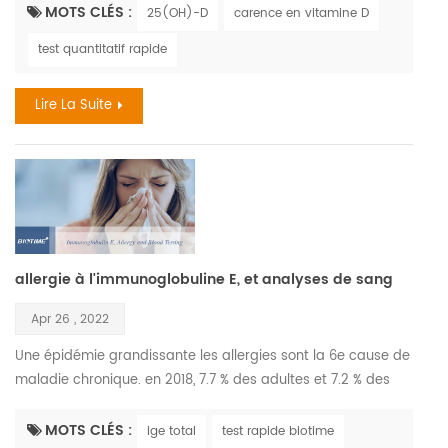
ont été exposés à des niveaux élevés de pollution de l'air
MOTS CLÉS :
25(OH)-D
carence en vitamine D
peuvent être plus à risque de carence en vitamine D plus
test quantitatif rapide
tard dans la vie. les enfants ont le droit d'avoir un avenir sain
la pollution de l'air est un facteur ...
Lire La Suite
allergie à l'immunoglobuline E, et analyses de sang
Apr 26 , 2022
Une épidémie grandissante les allergies sont la 6e cause de
maladie chronique. en 2018, 7.7 % des adultes et 7.2 % des
enfants ont reçu un diagnostic de rhume des foins., l'allergie
grave la plus courante mettant la vie en danger les
MOTS CLÉS :
ige total
test rapide biotime