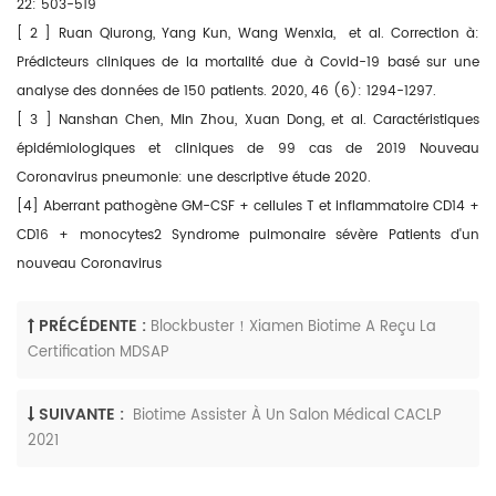
22: 503-519
[
2
] Ruan Qiurong, Yang Kun, Wang Wenxia, ​​ et al. Correction à:
Prédicteurs cliniques de la mortalité due à Covid-19 basé sur une
analyse des données de 150 patients. 2020, 46 (6): 1294-1297.
[
3
] Nanshan Chen, Min Zhou, Xuan Dong, et al. Caractéristiques
épidémiologiques et cliniques de 99 cas de 2019 Nouveau
Coronavirus pneumonie: une descriptive étude 2020.
[4] Aberrant pathogène GM-CSF + cellules T et inflammatoire CD14 +
CD16 + monocytes
2 Syndrome pulmonaire sévère Patients d'un
nouveau Coronavirus
PRÉCÉDENTE :
Blockbuster！Xiamen Biotime A Reçu La
Certification MDSAP
SUIVANTE :
Biotime Assister À Un Salon Médical CACLP
2021