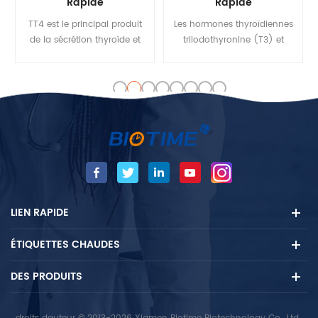
Rapide
Rapide
TT4 est le principal produit
Les hormones thyroïdiennes
de la sécrétion thyroïde et
triiodothyronine (T3) et
est un ingrédient essentiel
thyroxine (T4) sont sécrétés
dans l'intégrité de la
dans le sang par la glande
hypothalamique-pituitaire
thyroïde et jouent un rôle
glande. Les mesures de tt4
vital dans la régulation du
peuvent être utilisées pour le
taux de métabolique,
diagnostic de
influençant le système
l'hyperthyroïdie, primaire et
cardiovasculaire, la
secondaire, et l'inhibition du
croissance et le métabolisme
traitement TT4.
osseux, et sont importants
pour le développement
LIEN RAPIDE
normal des fonctions
gonadiques et du système
ÉTIQUETTES CHAUDES
nerveux .
DES PRODUITS