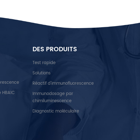
DES PRODUITS
Test rapide
Solutions
orescence
Réactif d'immunofluorescence
é HBA1C
Immunodosage par
chimiluminescence
Diagnostic moléculaire