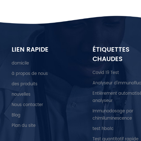
LIEN RAPIDE
ÉTIQUETTES
CHAUDES
domicile
Covid 19 Test
à propos de nous
Analyseur d'immunoflu
des produits
Entièrement automatis
nouvelles
analyseur
Nous contacter
Immunodosage par
Blog
chimiluminescence
Plan du site
test hba1c
Test quantitatif rapide