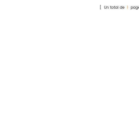
mesurer lesconcentration
concentration quantitative
[ Un total de
1
page
quantitative de ciblée
de l'analyte ciblé. Son
analyte. Son processus de
processus de test automatisé
test automatisé permet
permet d'effectuer plusieurs
d'effectuer plusieurs tests
tests simultanés pour six
simultanés pour six
échantillons différents.
échantillons différents.