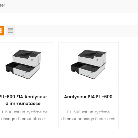
zer
FLI-600 FIA Analyseur
Analyseur FIA FLI-600
d'immunotasse
FLI-600 est un système de
FLI-600 est un système
dosage d'immunotasse
d'immunodosage fluorescent
fluorescent avec 6 canaux
à 6 canaux qui utilise le sang
ui utilise du sang et urine à
et l'urine pour mesurer la