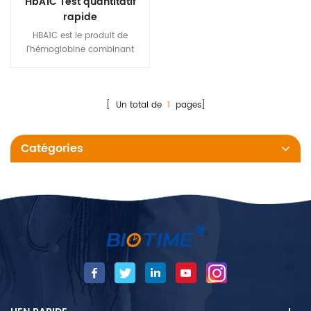
HbA1C Test quantitatif
rapide
HBA1C est le produit de
l'hémoglobine combinant
avec de la glycémie dans les
globules rouges, qui peuvent
refléter le niveau moyen de la
glycémie sur le au milieu de
[ Un total de
1
pages]
la 2-3 mois.
Catégories