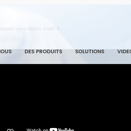
abetes and HbA1c PART 3
ug 01, 2023
NOUS
DES PRODUITS
SOLUTIONS
VIDE