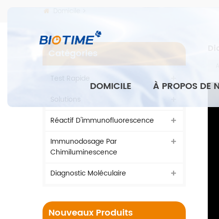
Domicile
Di
Catégories
A
Test Rapide
DOMICILE
À PROPOS DE 
Solutions
Réactif D'immunofluorescence
Immunodosage Par
Chimiluminescence
Diagnostic Moléculaire
Nouveaux Produits