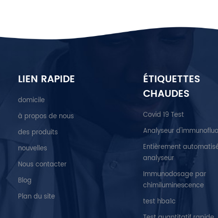
LIEN RAPIDE
ÉTIQUETTES
CHAUDES
domicile
Covid 19 Test
à propos de nous
Analyseur d'immunoflu
des produits
Entièrement automatis
nouvelles
analyseur
Nous contacter
Immunodosage par
Blog
chimiluminescence
Plan du site
test hba1c
Test quantitatif rapide