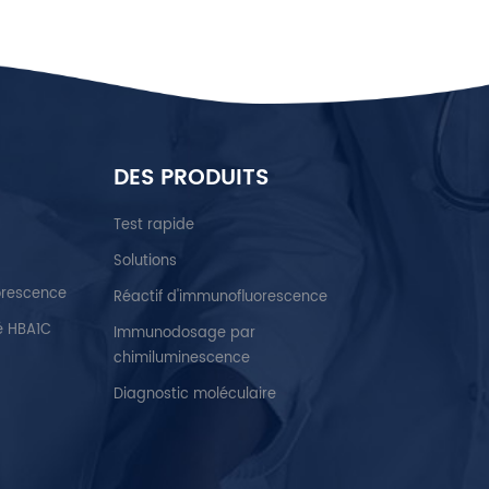
DES PRODUITS
Test rapide
Solutions
orescence
Réactif d'immunofluorescence
é HBA1C
Immunodosage par
chimiluminescence
Diagnostic moléculaire