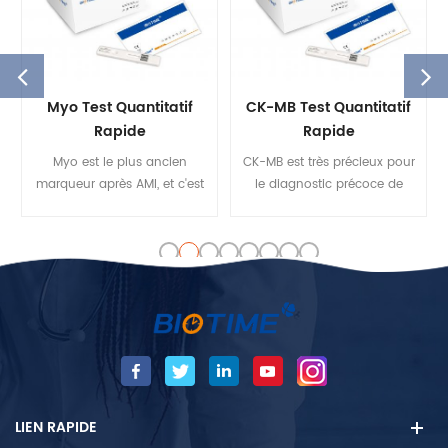
Myo Test Quantitatif
CK-MB Test Quantitatif
Rapide
Rapide
Myo est le plus ancien
CK-MB est très précieux pour
marqueur après AMI, et c'est
le diagnostic précoce de
un indicateur sensible et
AMI. Le biotime CK-MB Le kit
précis de juger de la
de test peut effectuer le test
question de savoir si Il y a
avec précision et rapidement
reperfusion en
dans les 15 minutes avec
thrombolytique thérapie.
biotime Analyseurs.
Biotime Myo Le kit de test est
principalement utilisé pour
détecter myo Quantité dans
le sérum humain et le
plasma échantillons.
LIEN RAPIDE