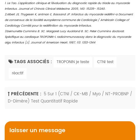
1. Le Tao. L'application clinique et l'évaluation du diagnostic rapide du triade au myocarde
Infarctus. Journal of Chinois Clinical Médecine. 2005, 140: 15239- 15240.
2.Albert JS, Thygesen K, antman E, Bassand JP. Infarctus du myocarde redéfini-a Document
de consensus de la Société européenne commune de Cardiologie / Américain College of
Cardiology Comité pour la redéfinition du myocarde Infarctus.
3.bernunette Cummins B. SC. Margaret Lucy Auckland B. SC. Peter Cummins doctorat.
Spécifique au cardiaque TROPONIN-L radioimmunoassay dans le diagnostic du myocarde
aigu infarctus [J]. Journal of American Heart. 1987, 113: 1333-1344
TAGS ASSOCIÉS :
TROPONIN je teste
CTNI test
réactif
PRÉCÉDENTE :
5 Sur 1 (CTNI / CK-MB / Myo / NT-PROBNP /
D-Dimère) Test Quantitatif Rapide
laisser un message