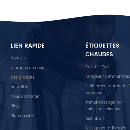
LIEN RAPIDE
ÉTIQUETTES
CHAUDES
domicile
Covid 19 Test
à propos de nous
Analyseur d'immunoflu
des produits
Entièrement automatis
nouvelles
analyseur
Nous contacter
Immunodosage par
Blog
chimiluminescence
Plan du site
test hba1c
Test quantitatif rapide