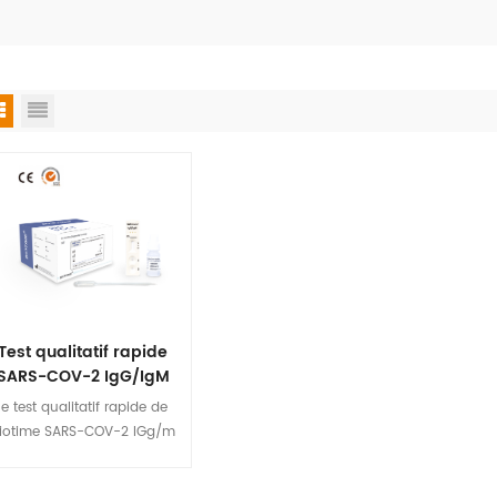
Test qualitatif rapide
SARS-COV-2 IgG/IgM
le test qualitatif rapide de
iotime SARS-COV-2 IGg/m
est destiné à qualifier les
nticorps sars-cov-2 IgG et