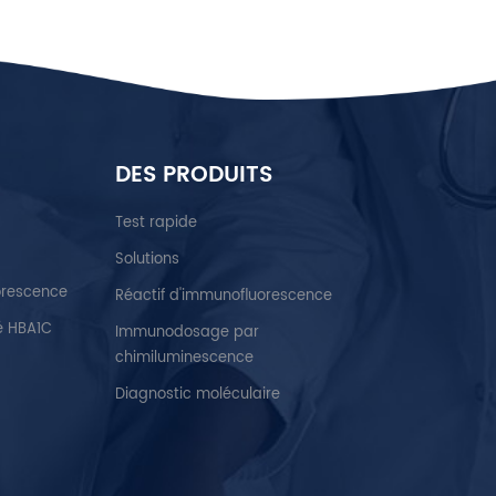
DES PRODUITS
Test rapide
Solutions
orescence
Réactif d'immunofluorescence
é HBA1C
Immunodosage par
chimiluminescence
Diagnostic moléculaire