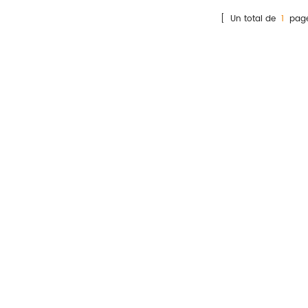
M dans le plasma, le sérum
[ Un total de
1
page
u le sang total humain par
dosage
mmunochromatographique
à l'or colloïdal