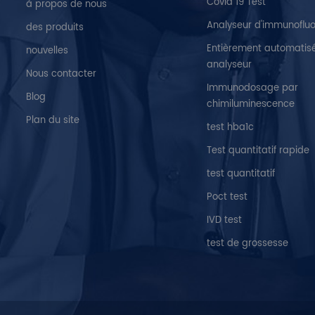
Covid 19 Test
à propos de nous
Analyseur d'immunoflu
des produits
Entièrement automatis
nouvelles
analyseur
Nous contacter
Immunodosage par
Blog
chimiluminescence
Plan du site
test hba1c
Test quantitatif rapide
test quantitatif
Poct test
IVD test
test de grossesse