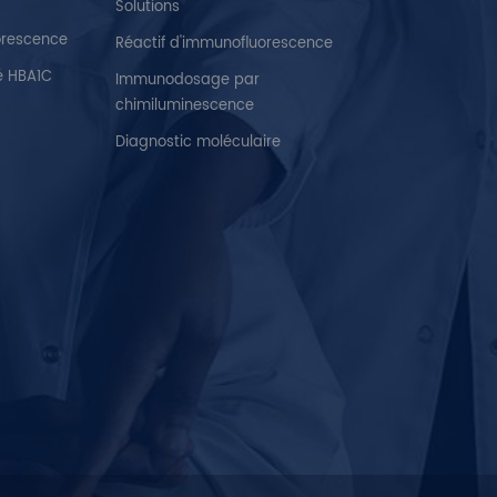
Solutions
orescence
Réactif d'immunofluorescence
é HBA1C
Immunodosage par
chimiluminescence
Diagnostic moléculaire