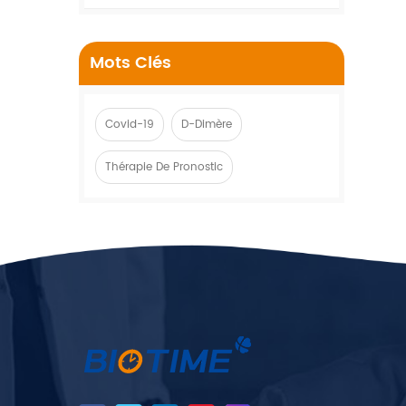
Mots Clés
Covid-19
D-Dimère
Thérapie De Pronostic