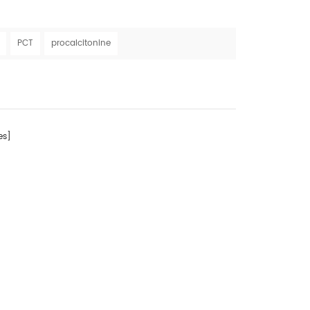
PCT
procalcitonine
s]