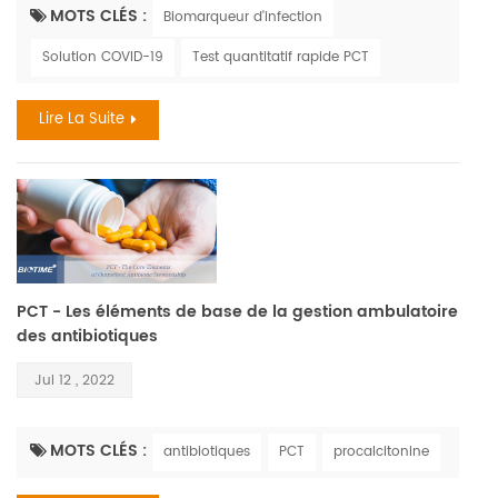
pas reconnu tôt et pris en charge rapidement, il peut
MOTS CLÉS :
Biomarqueur d'infection
entraîner un choc septique, une défaillance multiviscérale et
Solution COVID-19
Test quantitatif rapide PCT
la mort. Il s'agit le plus souvent d'une complication grave de
l'infection, en particulier dans les pays à revenu ...
Lire La Suite
PCT - Les éléments de base de la gestion ambulatoire
des antibiotiques
Jul 12 , 2022
MOTS CLÉS :
antibiotiques
PCT
procalcitonine